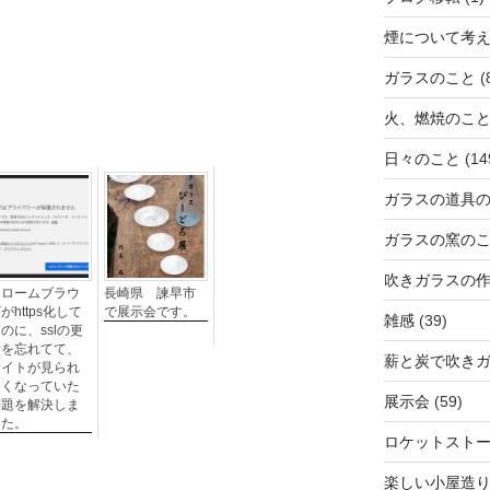
煙について考
ガラスのこと
(
火、燃焼のこ
日々のこと
(14
ガラスの道具
ガラスの窯の
吹きガラスの
クロームブラウ
長崎県 諫早市
がhttps化して
で展示会です。
雑感
(39)
のに、sslの更
新を忘れてて、
薪と炭で吹き
サイトが見られ
なくなっていた
展示会
(59)
問題を解決しま
した。
ロケットスト
楽しい小屋造