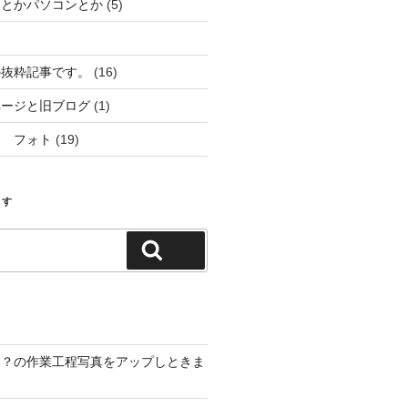
ーとかパソコンとか
(5)
の抜粋記事です。
(16)
ページと旧ブログ
(1)
ム フォト
(19)
ます
検索
は？の作業工程写真をアップしときま