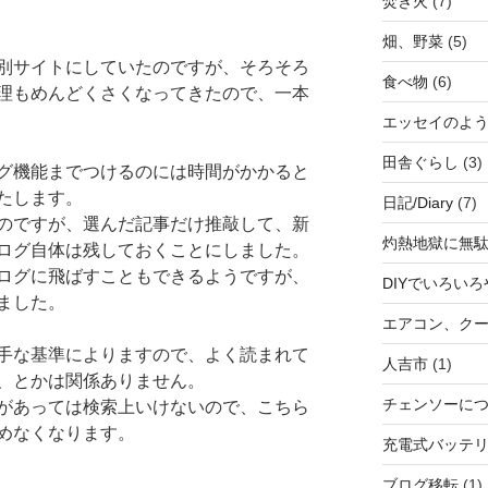
焚き火
(7)
畑、野菜
(5)
別サイトにしていたのですが、そろそろ
食べ物
(6)
理もめんどくさくなってきたので、一本
エッセイのよ
田舎ぐらし
(3)
グ機能までつけるのには時間がかかると
たします。
日記/Diary
(7)
のですが、選んだ記事だけ推敲して、新
灼熱地獄に無
ログ自体は残しておくことにしました。
ログに飛ばすこともできるようですが、
DIYでいろい
ました。
エアコン、クー
手な基準によりますので、よく読まれて
人吉市
(1)
、とかは関係ありません。
チェンソー
があっては検索上いけないので、こちら
めなくなります。
充電式バッテ
ブログ移転
(1)