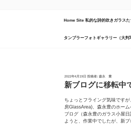
コ
ン
テ
森永豊の硝子
Home Site 私的な詩的吹きガラスた
ン
おんぼろ小屋で今日もコップを
ツ
タンブラーフォトギャラリー（大判
へ
ス
キ
ッ
プ
投
2022年4月19日
投稿者:
森永 豊
稿
新ブログに移転中
日:
ちょっとフライング気味ですが
房GlassArea)、森永豊の
ブログ（森永豊のガラス小屋日
ようと、作業中でしたが、新ブロ