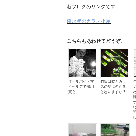
新ブログのリンクです。
森永豊のガラス小屋
こちらもあわせてどうぞ。
オールバイ・マ
竹筒は吹きガラ
イセルフで器用
スの型に使える
ザ
貧乏。
と思いますか？
た