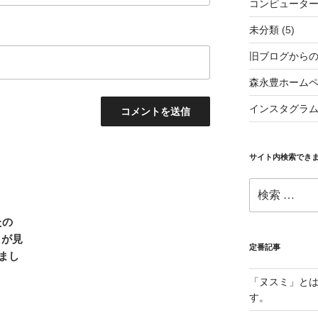
コンピュータ
未分類
(5)
旧ブログから
森永豊ホーム
インスタグラ
サイト内検索でき
検
索:
たの
トが見
定番記事
まし
「ヌスミ」と
す。