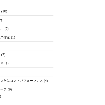
事
(18)
2)
け。
(2)
ラス作家
(1)
ら
(7)
焼き
(1)
、またはコストパフォーマンス
(4)
トーブ
(9)
)