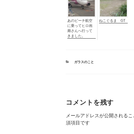
あのピーチ航空
ねこぐるま GT
に乗ってヒロ画
廊さんへ行って
きました。
カ
ガラスのこと
テ
ゴ
リ
ー
コメントを残す
メールアドレスが公開されるこ
須項目です