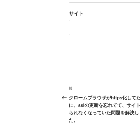
サイト
投
過
前
稿
去
クロームブラウザがhttps化して
の
に、sslの更新を忘れてて、サイ
ナ
投
られなくなっていた問題を解決し
ビ
稿
た。
ゲ