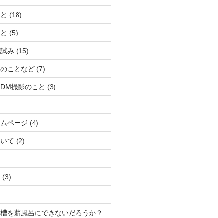
こと
(18)
こと
(5)
な試み
(15)
気のことなど
(7)
DM撮影のこと
(3)
ームページ
(4)
ついて
(2)
湯
(3)
浴槽を薪風呂にできないだろうか？