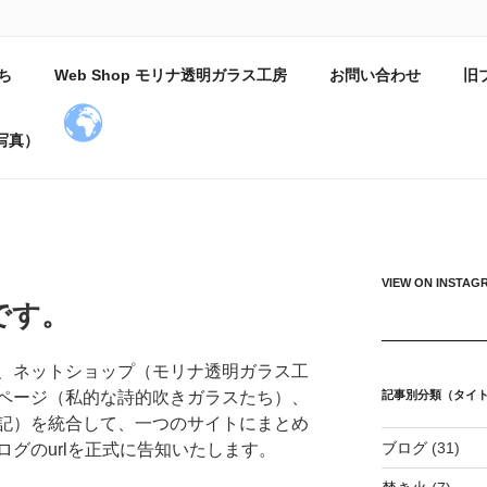
小屋日記
ち
Web Shop モリナ透明ガラス工房
お問い合わせ
旧
吹いている。
写真）
VIEW ON INSTAG
です。
、ネットショップ（モリナ透明ガラス工
記事別分類（タイ
ホームページ（私的な詩的吹きガラスたち）、
記）を統合して、一つのサイトにまとめ
ブログ
(31)
グのurlを正式に告知いたします。