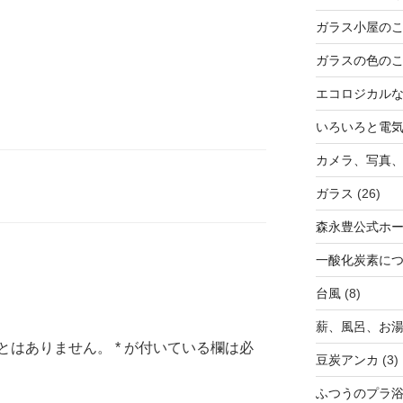
ガラス小屋の
ガラスの色の
エコロジカル
いろいろと電
カメラ、写真、
ガラス
(26)
森永豊公式ホ
一酸化炭素に
台風
(8)
薪、風呂、お
とはありません。
*
が付いている欄は必
豆炭アンカ
(3)
ふつうのプラ