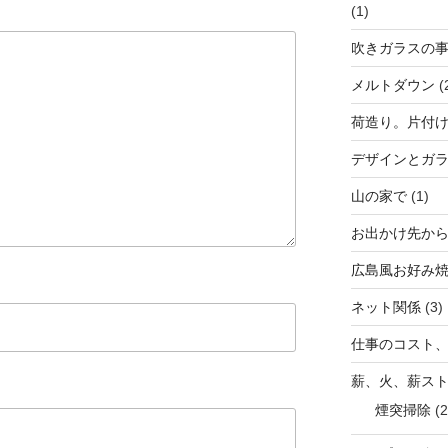
(1)
吹きガラスの
メルトダウン
(
荷造り。片付
デザインとガ
山の家で
(1)
お出かけ先か
広島風お好み
ネット関係
(3)
仕事のコスト
薪、火、薪ス
煙突掃除
(2