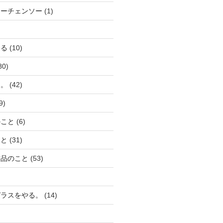
リーチェンソー
(1)
える
(10)
80)
と。
(42)
9)
のこと
(6)
こと
(31)
作品のこと
(53)
ガラスをやる。
(14)