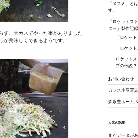
「ヌスミ」と
す。
「ロケットス
ター」製作記
らず、天カスでやった事がありました
「ロケット
うが美味しくできるようです。
「ロケット
ロケットス
ブの伝説？
お問い合わせ
ガラス小屋写
森永豊ホーム
人気の記事
まだデータが