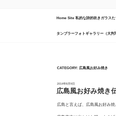
コ
ン
テ
森永豊の硝子
Home Site 私的な詩的吹きガラスた
ン
おんぼろ小屋で今日もコップを
ツ
タンブラーフォトギャラリー（大判
へ
ス
キ
ッ
プ
CATEGORY:
広島風お好み焼き
投
2014年8月9日
稿
広島風お好み焼き
日:
広島と言えば、広島風お好み焼