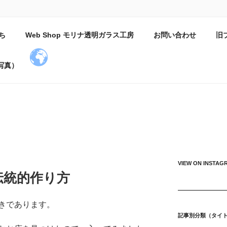
小屋日記
ち
Web Shop モリナ透明ガラス工房
お問い合わせ
旧
吹いている。
写真）
VIEW ON INSTAG
伝統的作り方
きであります。
記事別分類（タイ