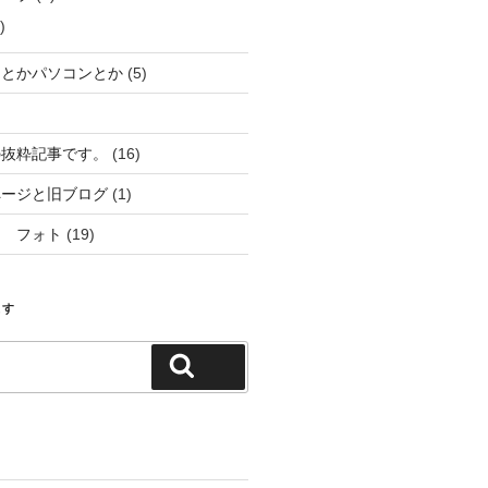
)
ーとかパソコンとか
(5)
の抜粋記事です。
(16)
ページと旧ブログ
(1)
ム フォト
(19)
ます
検索