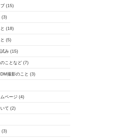
ーブ
(15)
り
(3)
こと
(18)
こと
(5)
な試み
(15)
気のことなど
(7)
DM撮影のこと
(3)
ームページ
(4)
ついて
(2)
湯
(3)