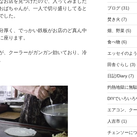
なお店を見つけたので、入ってみました
ブログ
(31)
おばちゃんが、一人で切り盛りしてると
でした。
焚き火
(7)
分厚く、でっかい鉄板がお店のど真ん中
畑、野菜
(5)
に座ります。
食べ物
(6)
が、クーラーがガンガン効いており、冷
エッセイのよ
。
田舎ぐらし
(3)
日記/Diary
(7)
灼熱地獄に無
DIYでいろい
エアコン、クー
人吉市
(1)
チェンソー