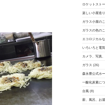
ロケットスト
楽しい小屋造
ガラス小屋の
ガラスの色の
エコロジカル
いろいろと電
カメラ、写真、
ガラス
(26)
森永豊公式ホ
一酸化炭素に
台風
(8)
薪、風呂、お