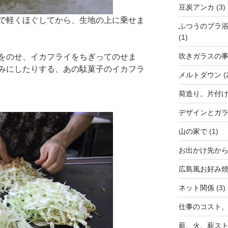
豆炭アンカ
(3)
で軽くほぐしてから、生地の上に乗せま
ふつうのプラ
(1)
吹きガラスの
をのせ、イカフライをちぎってのせま
みにしたりする、あの駄菓子のイカフラ
メルトダウン
(
荷造り。片付
デザインとガ
山の家で
(1)
お出かけ先か
広島風お好み
ネット関係
(3)
仕事のコスト
薪、火、薪ス