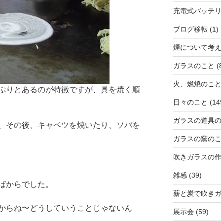
充電式バッテ
ブログ移転
(1)
煙について考
ガラスのこと
(
火、燃焼のこ
ぷりとあるのが特徴ですが、具を焼く順
日々のこと
(14
ガラスの道具
、その後、キャベツを焼いたり、ソバを
ガラスの窯の
吹きガラスの
雑感
(39)
ばからでした。
薪と炭で吹き
からね〜どうしていうことじゃないん
展示会
(59)