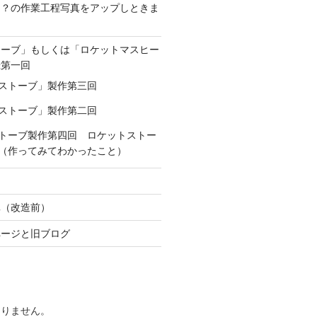
は？の作業工程写真をアップしときま
トーブ」もしくは「ロケットマスヒー
録第一回
ストーブ」製作第三回
ストーブ」製作第二回
トーブ製作第四回 ロケットストー
（作ってみてわかったこと）
真（改造前）
ページと旧ブログ
ありません。