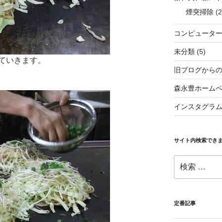
煙突掃除
(2
コンピュータ
未分類
(5)
ていきます。
旧ブログから
森永豊ホーム
インスタグラ
サイト内検索でき
検
索:
定番記事