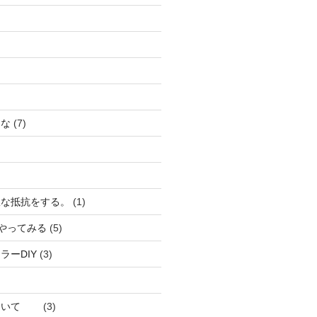
うな
(7)
駄な抵抗をする。
(1)
ろやってみる
(5)
ラーDIY
(3)
について
(3)