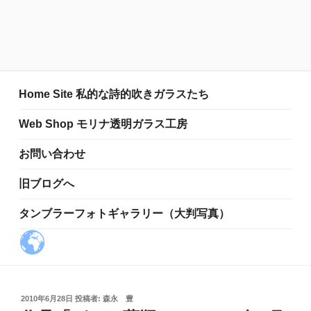
Home Site 私的な詩的吹きガラスたち
Web Shop モリナ透明ガラス工房
お問い合わせ
旧ブログへ
タンブラーフォトギャラリー（大判写真）
投
2010年6月28日
投稿者:
森永 豊
稿