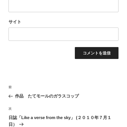
サイト
投
過
前
稿
去
作品 たてモールのガラスコップ
ナ
の
ビ
投
次
次
稿
ゲ
の
日誌「Like a verse from the sky」 (２０１０年７月１
投
ー
日）