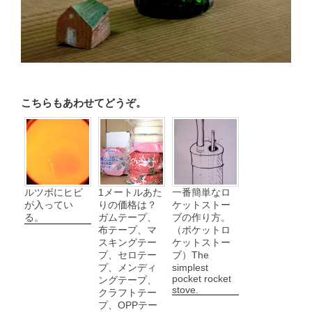
こちらもあわせてどうぞ。
ルツボにヒビ
1メートルあた
一番簡単なロ
が入ってい
りの価格は？
ケットストー
る。
ガムテープ、
ブの作り方。
布テープ、マ
（ポケットロ
スキングテー
ケットストー
プ、セロテー
ブ）The
プ、メンディ
simplest
pocket rocket
ングテープ、
stove.
クラフトテー
プ、OPPテー