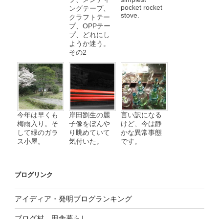
pocket rocket
ングテープ、
stove.
クラフトテー
プ、OPPテー
プ、どれにし
ようか迷う。
その2
今年は早くも
岸田劉生の麗
言い訳になる
梅雨入り。そ
子像をぼんや
けど、今は静
して緑のガラ
り眺めていて
かな異常事態
ス小屋。
気付いた。
です。
ブログリンク
アイディア・発明ブログランキング
ブログ村 田舎暮らし