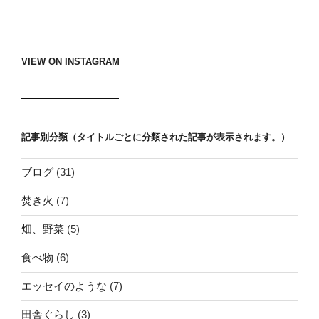
稿
シ
ョ
ン
VIEW ON INSTAGRAM
記事別分類（タイトルごとに分類された記事が表示されます。）
ブログ
(31)
焚き火
(7)
畑、野菜
(5)
食べ物
(6)
エッセイのような
(7)
田舎ぐらし
(3)