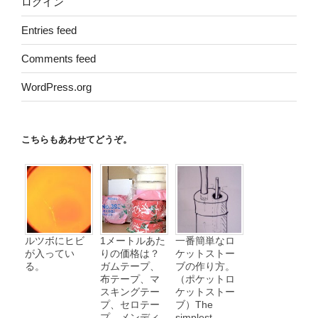
ログイン
Entries feed
Comments feed
WordPress.org
こちらもあわせてどうぞ。
ルツボにヒビ
1メートルあた
一番簡単なロ
が入ってい
りの価格は？
ケットストー
る。
ガムテープ、
ブの作り方。
布テープ、マ
（ポケットロ
スキングテー
ケットストー
プ、セロテー
ブ）The
プ、メンディ
simplest