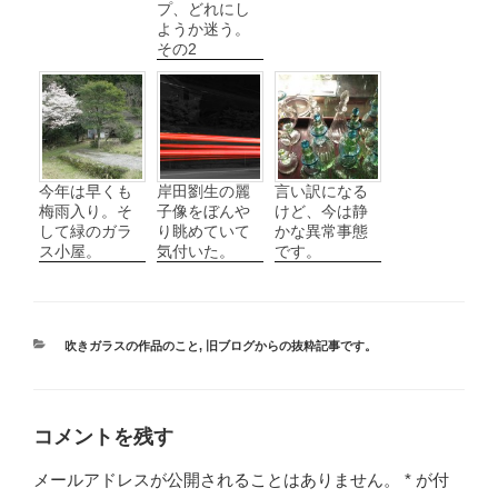
プ、どれにし
ようか迷う。
その2
今年は早くも
岸田劉生の麗
言い訳になる
梅雨入り。そ
子像をぼんや
けど、今は静
して緑のガラ
り眺めていて
かな異常事態
ス小屋。
気付いた。
です。
カ
吹きガラスの作品のこと
,
旧ブログからの抜粋記事です。
テ
ゴ
リ
ー
コメントを残す
メールアドレスが公開されることはありません。
*
が付