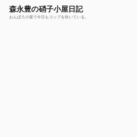
コ
森永豊の硝子小屋日記
ン
おんぼろ小屋で今日もコップを吹いている。
テ
ン
ツ
へ
ス
キ
ッ
プ