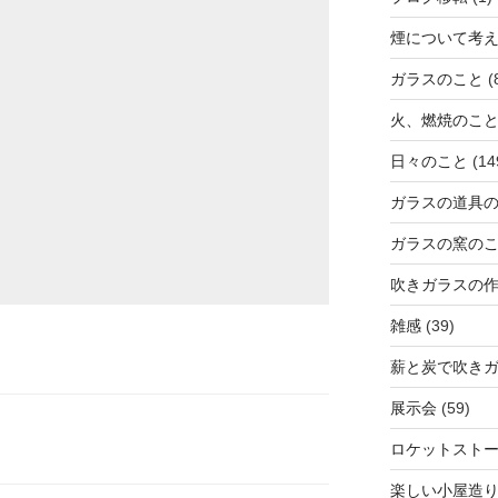
煙について考
ガラスのこと
(
火、燃焼のこ
日々のこと
(14
ガラスの道具
ガラスの窯の
吹きガラスの
雑感
(39)
薪と炭で吹き
展示会
(59)
ロケットスト
楽しい小屋造