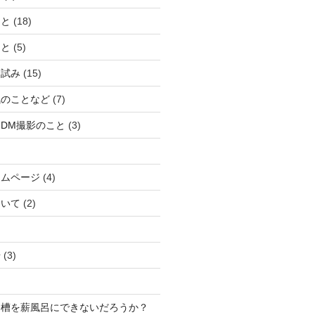
こと
(18)
こと
(5)
な試み
(15)
気のことなど
(7)
DM撮影のこと
(3)
ームページ
(4)
ついて
(2)
湯
(3)
浴槽を薪風呂にできないだろうか？