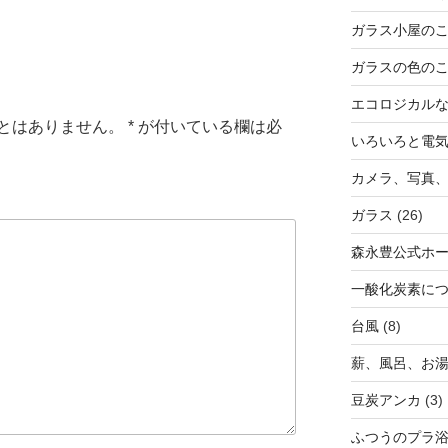
ガラス小屋の
ガラスの色の
エコロジカル
とはありません。
*
が付いている欄は必
いろいろと電
カメラ、写真、
ガラス
(26)
森永豊公式ホ
一酸化炭素に
台風
(8)
薪、風呂、お
豆炭アンカ
(3)
ふつうのプラ