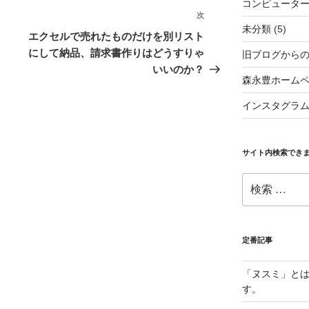
コンピュータ
次
次
未分類
(5)
の
エクセルで売れたものだけを別リスト
投
にして納品、請求書作りはどうすりゃ
旧ブログから
稿
いいのか？
森永豊ホーム
インスタグラ
サイト内検索でき
検
索:
定番記事
「ヌスミ」と
す。