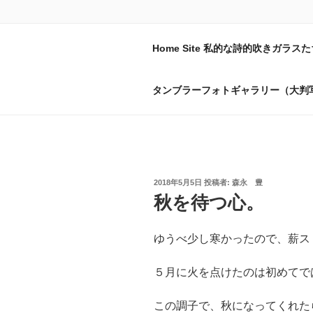
コ
ン
テ
森永豊の硝子
Home Site 私的な詩的吹きガラスた
ン
おんぼろ小屋で今日もコップを
ツ
タンブラーフォトギャラリー（大判
へ
ス
キ
ッ
プ
投
2018年5月5日
投稿者:
森永 豊
稿
秋を待つ心。
日:
ゆうべ少し寒かったので、薪ス
５月に火を点けたのは初めてで
この調子で、秋になってくれた