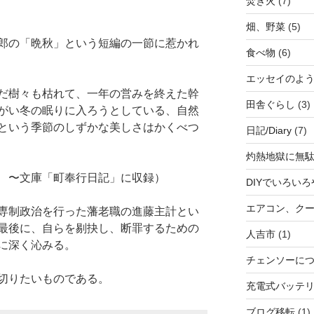
焚き火
(7)
畑、野菜
(5)
郎の「晩秋」という短編の一節に惹かれ
食べ物
(6)
エッセイのよ
だ樹々も枯れて、一年の営みを終えた幹
田舎ぐらし
(3)
がい冬の眠りに入ろうとしている、自然
という季節のしずかな美しさはかくべつ
日記/Diary
(7)
灼熱地獄に無
 〜文庫「町奉行日記」に収録）
DIYでいろい
エアコン、クー
専制政治を行った藩老職の進藤主計とい
最後に、自らを剔抉し、断罪するための
人吉市
(1)
に深く沁みる。
チェンソー
切りたいものである。
充電式バッテ
ブログ移転
(1)