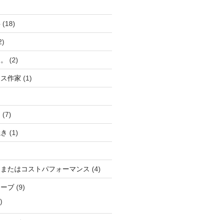
事
(18)
2)
け。
(2)
ラス作家
(1)
ら
(7)
焼き
(1)
、またはコストパフォーマンス
(4)
トーブ
(9)
)