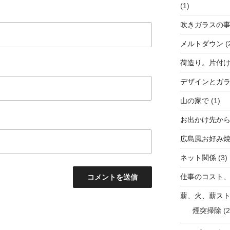
(1)
吹きガラスの
メルトダウン
(
荷造り。片付
デザインとガ
山の家で
(1)
お出かけ先か
広島風お好み
ネット関係
(3)
仕事のコスト
薪、火、薪ス
煙突掃除
(2