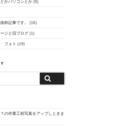
ーとかパソコンとか
(5)
の抜粋記事です。
(16)
ページと旧ブログ
(1)
ム フォト
(19)
ます
検索
は？の作業工程写真をアップしときま