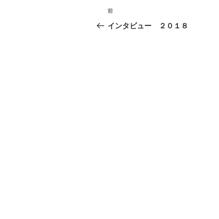
投
過
前
稿
去
インタビュー ２０１８
の
ナ
投
ビ
稿
ゲ
ー
シ
ョ
ン