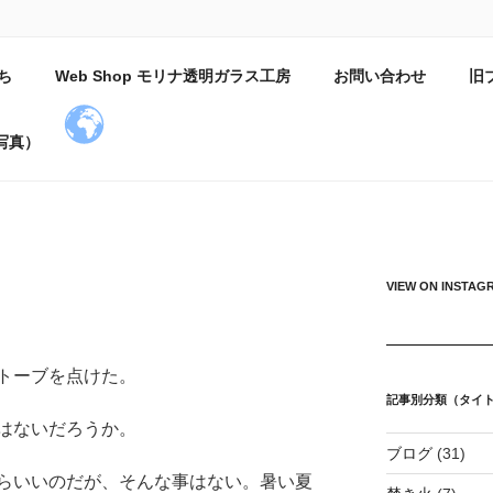
小屋日記
ち
Web Shop モリナ透明ガラス工房
お問い合わせ
旧
吹いている。
写真）
VIEW ON INSTAG
トーブを点けた。
記事別分類（タイ
はないだろうか。
ブログ
(31)
らいいのだが、そんな事はない。暑い夏