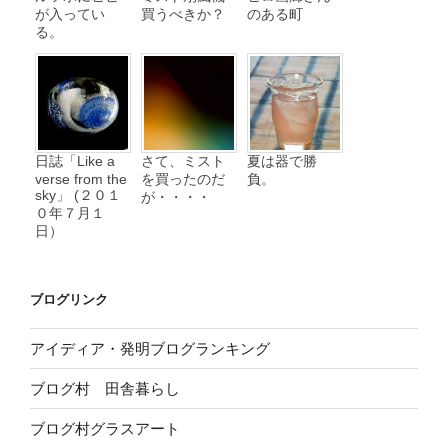
が入ってい
買うべきか？
のある町
る。
日誌「Like a
さて、ミスト
夏は器で勝
verse from the
を買ったのだ
負。
sky」 (２０１
が・・・・
０年７月１
日）
ブログリンク
アイディア・発明ブログランキング
ブログ村 田舎暮らし
ブログ村グラスアート