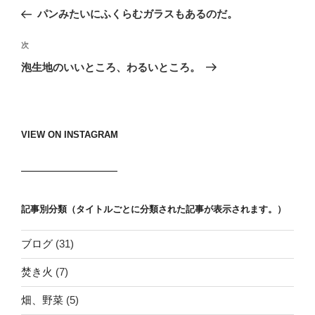
稿
去
パンみたいにふくらむガラスもあるのだ。
ナ
の
ビ
投
次
次
稿
ゲ
の
泡生地のいいところ、わるいところ。
投
ー
稿
シ
ョ
VIEW ON INSTAGRAM
ン
記事別分類（タイトルごとに分類された記事が表示されます。）
ブログ
(31)
焚き火
(7)
畑、野菜
(5)