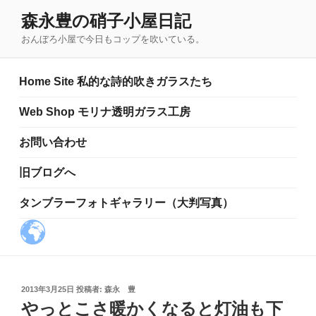
コ
森永豊の硝子小屋日記
ン
おんぼろ小屋で今日もコップを吹いている。
テ
ン
ツ
Home Site 私的な詩的吹きガラスたち
へ
ス
Web Shop モリナ透明ガラス工房
キ
お問い合わせ
ッ
プ
旧ブログへ
タンブラーフォトギャラリー（大判写真）
投
2013年3月25日
投稿者:
森永 豊
稿
やっとこさ暖かくなると灯油も下
日: