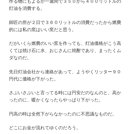
作る物にもよるが一週間で３５０から４００リットルの
灯油を消費する。
師匠の所が２日で３６０リットルの消費だったから燃費
的には私の窯はいい窯だと思う。
だがいくら燃費のいい窯を作っても、灯油価格がこう高
くては焼け石に水、おじさんに焼酎であり、まったくム
ダなのだ。
先日灯油会社から連絡があって、ようやくリッター９０
円代に価格が下がった。
さぶいさぶいと言ってる時には円安だのなんのと、高か
ったのに、暖かくなったらやっぱり下がった。
円高の時は全然下がらなかったのに不思議なものだ。
どこにお金が流れてゆくのだろう。