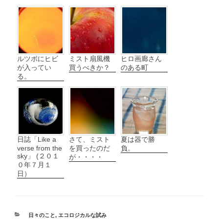
ルツボにヒビ
ミスト扇風機
ヒロ画廊さん
が入ってい
買うべきか？
のある町
る。
日誌「Like a
さて、ミスト
夏は器で勝
verse from the
を買ったのだ
負。
sky」 (２０１
が・・・・
０年７月１
日）
カ
日々のこと
,
エコロジカルな試み