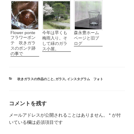
Flower ponte
今年は早くも
森永豊ホーム
フラワーポン
梅雨入り。そ
ページと旧ブ
テ 吹きガラ
して緑のガラ
ログ
スのポンテ跡
ス小屋。
の事で
カ
吹きガラスの作品のこと
,
ガラス
,
インスタグラム フォト
テ
ゴ
リ
ー
コメントを残す
メールアドレスが公開されることはありません。
*
が付
いている欄は必須項目です