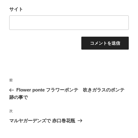
サイト
投
過
前
稿
去
Flower ponte フラワーポンテ 吹きガラスのポンテ
ナ
の
跡の事で
ビ
投
稿
ゲ
次
次
の
ー
マルヤガーデンズで 赤口巻花瓶
投
シ
稿
ョ