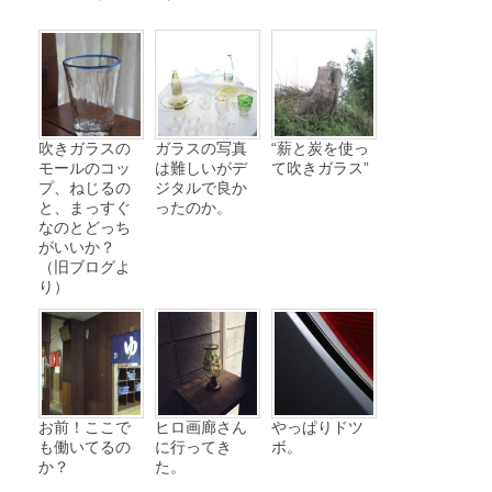
吹きガラスの
ガラスの写真
“薪と炭を使っ
モールのコッ
は難しいがデ
て吹きガラス”
プ、ねじるの
ジタルで良か
と、まっすぐ
ったのか。
なのとどっち
がいいか？
（旧ブログよ
り）
お前！ここで
ヒロ画廊さん
やっぱりドツ
も働いてるの
に行ってき
ボ。
か？
た。