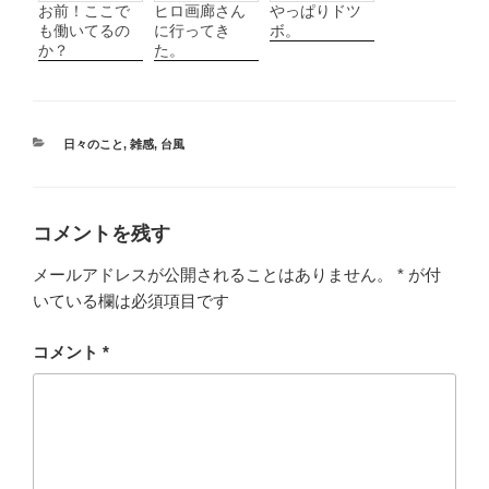
お前！ここで
ヒロ画廊さん
やっぱりドツ
も働いてるの
に行ってき
ボ。
か？
た。
カ
日々のこと
,
雑感
,
台風
テ
ゴ
リ
ー
コメントを残す
メールアドレスが公開されることはありません。
*
が付
いている欄は必須項目です
コメント
*