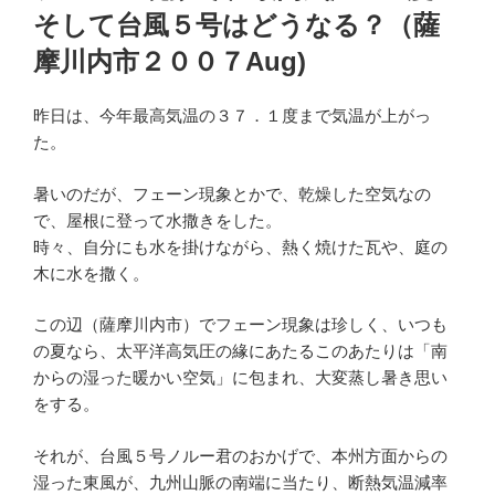
そして台風５号はどうなる？（薩
摩川内市２００７Aug)
昨日は、今年最高気温の３７．１度まで気温が上がっ
た。
暑いのだが、フェーン現象とかで、乾燥した空気なの
で、屋根に登って水撒きをした。
時々、自分にも水を掛けながら、熱く焼けた瓦や、庭の
木に水を撒く。
この辺（薩摩川内市）でフェーン現象は珍しく、いつも
の夏なら、太平洋高気圧の緣にあたるこのあたりは「南
からの湿った暖かい空気」に包まれ、大変蒸し暑き思い
をする。
それが、台風５号ノルー君のおかげで、本州方面からの
湿った東風が、九州山脈の南端に当たり、断熱気温減率