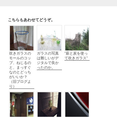
こちらもあわせてどうぞ。
吹きガラスの
ガラスの写真
“薪と炭を使っ
モールのコッ
は難しいがデ
て吹きガラス”
プ、ねじるの
ジタルで良か
と、まっすぐ
ったのか。
なのとどっち
がいいか？
（旧ブログよ
り）