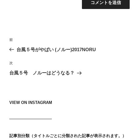
投
過
前
稿
去
台風５号がやばい (ノルー)2017NORU
ナ
の
ビ
投
次
次
稿
ゲ
の
台風５号 ノルーはどうなる？
投
ー
稿
シ
ョ
VIEW ON INSTAGRAM
ン
記事別分類（タイトルごとに分類された記事が表示されます。）