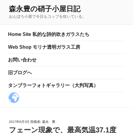
コ
森永豊の硝子小屋日記
ン
おんぼろ小屋で今日もコップを吹いている。
テ
ン
ツ
Home Site 私的な詩的吹きガラスたち
へ
ス
Web Shop モリナ透明ガラス工房
キ
お問い合わせ
ッ
プ
旧ブログへ
タンブラーフォトギャラリー（大判写真）
投
2017年8月3日
投稿者:
森永 豊
稿
フェーン現象で、最高気温37.1度
日: