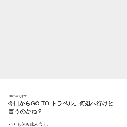
投
2020年7月22日
稿
今日からGO TO トラベル。何処へ行けと
日:
言うのかね？
バカも休み休み言え。