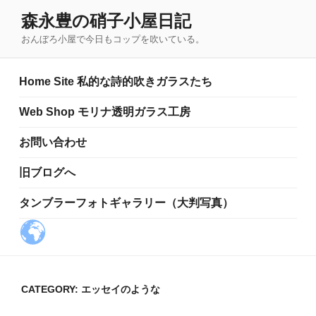
コ
森永豊の硝子小屋日記
ン
おんぼろ小屋で今日もコップを吹いている。
テ
ン
ツ
Home Site 私的な詩的吹きガラスたち
へ
ス
Web Shop モリナ透明ガラス工房
キ
お問い合わせ
ッ
プ
旧ブログへ
タンブラーフォトギャラリー（大判写真）
CATEGORY:
エッセイのような